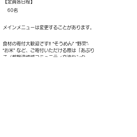
【定員各日程】
60名
メインメニューは変更することがあります。
食材の寄付大歓迎です‼ “そうめん” “野菜”
“お米” など、
ご寄付いただける際は「あぷり
こ（都野津地域コミュニティ交流センタ
ー）」にお持ちいただけると嬉しいです。
事前に参加申込が必要です。（申込方法は以
下のとおり）
​【オンライン】
こちら
（参加申込フォームが
開きます）
【電話】0855-53-0453（都野津地域コミ
ュニティ交流センター）
＊申込締め切り：7月22日（水）まで