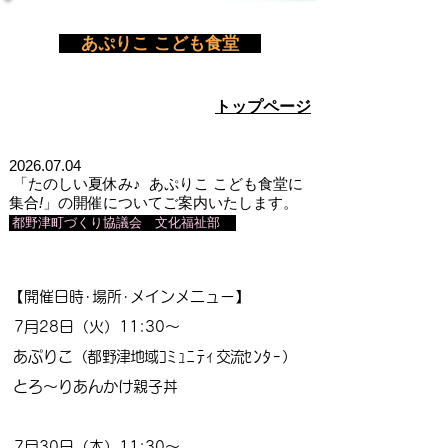
​
あぷりこ こども食堂
トップページ
2026.07.04
「たのしい夏休み♪ あぷりこ こども
食堂に
集合
!
」の開催についてご案内いたします。
都
野津町づくり協議会 文化福祉部
【開催日時･場所･メインメニュー】
7月28日（火）11:30～
あぷりこ
（
都野津地域
ｺﾐｭﾆﾃｨ
交流
ｾﾝﾀｰ
）
とろ～りあんかけ親子丼
​
7月30日（木）11:30～