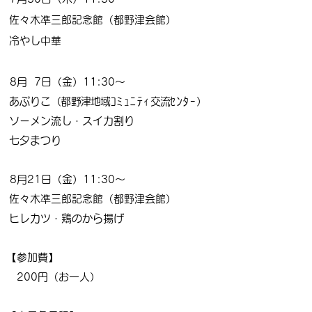
佐々木凖三郎記念館（都野津会館）
冷やし中華
8月
0
7日（金）11:30～
あぷりこ
（
都野津地域
ｺﾐｭﾆﾃｨ
交流
ｾﾝﾀｰ
）
ソーメン流し・スイカ割り
七夕まつり
8月21日（金）11:30～
佐々木凖三郎記念館（都野津会館）
ヒレカツ・鶏のから揚げ
【参加費
】
200円（お一人）