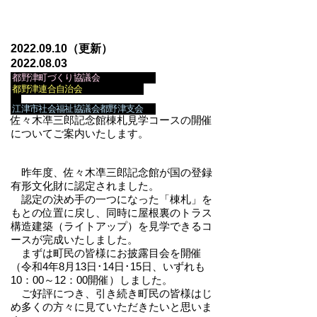
2022.09.10
（更新）
2
022.08.03
都野津町づくり協議会
都野津連合自治会
江津市社会福祉協議会都野津支会
佐々木凖三郎記念館棟札見学コースの開催
についてご案内いたします。
昨年度、佐々木凖三郎記念館が国の登録
有形文化財に認定されました。
認定の決め手の一つになった「棟札」を
もとの位置に戻し、同時に屋根裏のトラス
構造建築（ライトアップ）を見学できるコ
ースが完成いたしました。
まずは町民の皆様にお披露目会を開催
（令和4年8月13日･14日･15日、いずれも
10：00～12：00開催）しました。
ご好評につき、引き続き町民の皆様はじ
め多くの方々に見ていただきたいと思いま