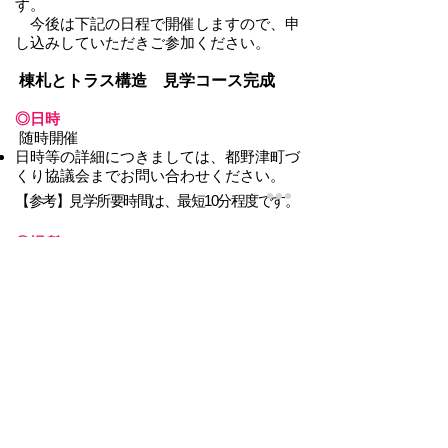
す。
今後は下記の日程で開催しますので、申
し込みしていただきご参加ください。
棟札とトラス構造 見学コース完成
◎日時
随時開催
日時等の詳細につきましては、都野津町づ
くり協議会までお問い合わせください。
【参考】見学所要時間は、最短10分程度です。
◎場所
佐々木凖三郎記念館
（都野津会館）
江津市都野津町2088
◎留意事項
見学コース（屋根裏）は、空調設備があり
ませんので、各自において熱中症や寒さ等
の対策を行っていただきますようお願いい
たします。