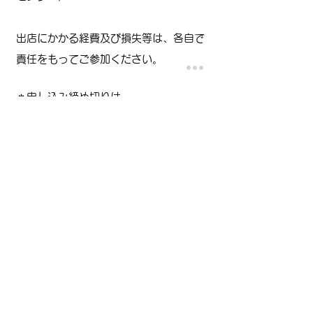
出店にかかる経費及び損失等は、各自で
責任をもってご参加ください。
＊申し込み締め切りは
7
31
（金）
月
日
まで
納涼盆踊り出店者さん募集チラシ
（
PDF
648KB)
​
お申し込み・お問い合わせ
都野津町づくり協議会
納涼盆踊り実行委員会
あぷりこ
(都野津地域コミュニティ交流センター）
電話
0855-53-0453