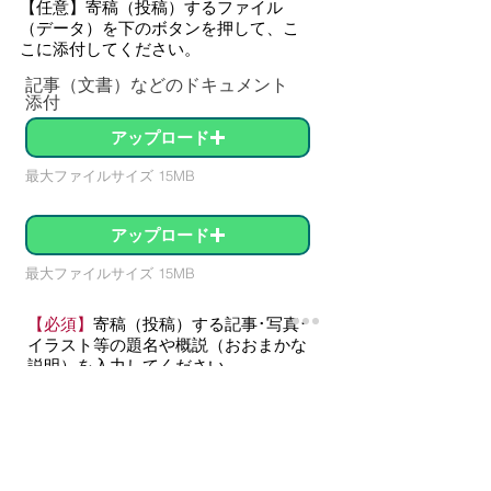
【任意】
寄稿（投稿）するファイル
（データ）を下のボタンを押して、こ
こに添付してください。
記事（文書）などのドキュメント
添付
アップロード
最大ファイルサイズ 15MB
アップロード
最大ファイルサイズ 15MB
【必須】
寄稿（投稿）する記事･写真･
イラスト等の題名や概説（おおまかな
説明）を入力してください。
※題名や概説が無い場合は、“無し”と
入力してください。
※記事（長文･短文）川柳、短歌、俳
句、詩などは、こちらに直接入力する
こともできます。
メッセージ